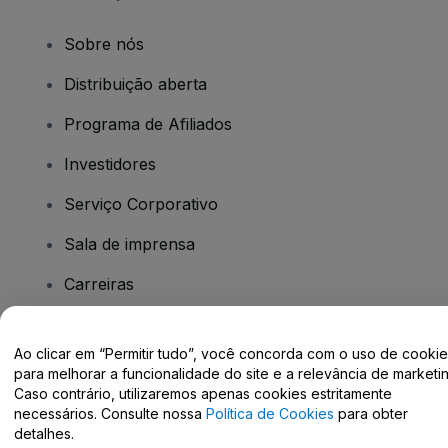
Sobre nós
Distribuição aberta
Programa de Afiliados
Investidores
Serviço Corporativo
Sala de imprensa
Carreiras
Tem dúvidas?
Ao clicar em “Permitir tudo”, você concorda com o uso de cooki
para melhorar a funcionalidade do site e a relevância de marketin
Caso contrário, utilizaremos apenas cookies estritamente
Centro de Ajuda / Fale Conosco
necessários. Consulte nossa
Política de Cookies
para obter
detalhes.