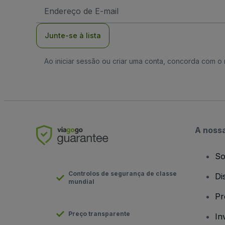
Endereço
de
Email
Junte-se à lista
Ao iniciar sessão ou criar uma conta, concorda com 
A noss
So
Controlos de segurança de classe
Di
mundial
Pr
Preço transparente
In