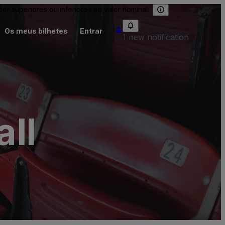
 superiores ou inferiores ao valor nominal.
Os meus bilhetes
Entrar
1 new notification
ll