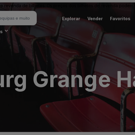
revenda de bilhetes. Os preços dos bilhetes de revenda podem ser
Explorar
Vender
Favoritos
es
rg Grange Ha