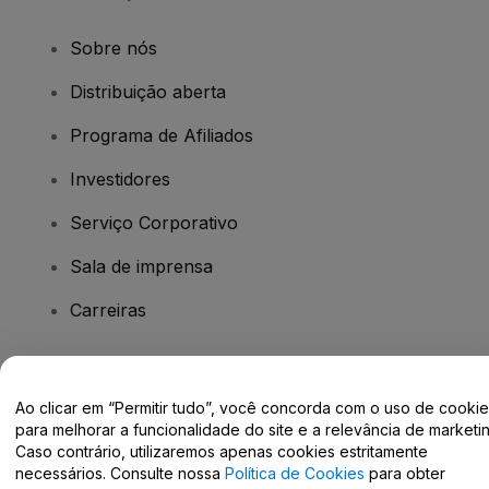
Sobre nós
Distribuição aberta
Programa de Afiliados
Investidores
Serviço Corporativo
Sala de imprensa
Carreiras
Tem dúvidas?
Ao clicar em “Permitir tudo”, você concorda com o uso de cooki
para melhorar a funcionalidade do site e a relevância de marketin
Centro de Ajuda / Fale Conosco
Caso contrário, utilizaremos apenas cookies estritamente
necessários. Consulte nossa
Política de Cookies
para obter