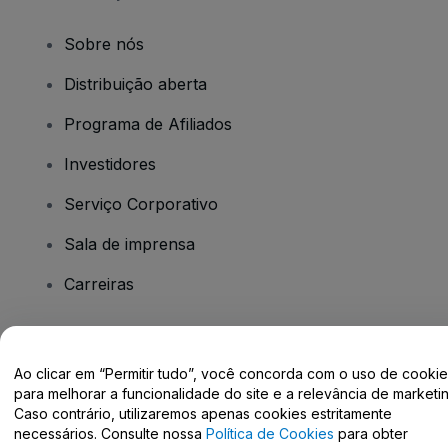
Sobre nós
Distribuição aberta
Programa de Afiliados
Investidores
Serviço Corporativo
Sala de imprensa
Carreiras
Tem dúvidas?
Ao clicar em “Permitir tudo”, você concorda com o uso de cooki
para melhorar a funcionalidade do site e a relevância de marketin
Centro de Ajuda / Fale Conosco
Caso contrário, utilizaremos apenas cookies estritamente
necessários. Consulte nossa
Política de Cookies
para obter