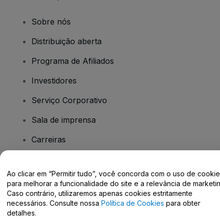
Sobre nós
Distribuição aberta
Programa de Afiliados
Investidores
Serviço Corporativo
Sala de imprensa
Carreiras
Tem dúvidas?
Ao clicar em “Permitir tudo”, você concorda com o uso de cooki
para melhorar a funcionalidade do site e a relevância de marketin
Caso contrário, utilizaremos apenas cookies estritamente
Centro de Ajuda / Fale Conosco
necessários. Consulte nossa
Política de Cookies
para obter
detalhes.