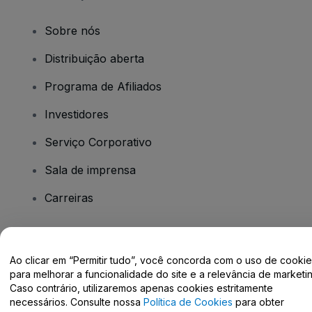
Sobre nós
Distribuição aberta
Programa de Afiliados
Investidores
Serviço Corporativo
Sala de imprensa
Carreiras
Tem dúvidas?
Ao clicar em “Permitir tudo”, você concorda com o uso de cooki
para melhorar a funcionalidade do site e a relevância de marketin
Centro de Ajuda / Fale Conosco
Caso contrário, utilizaremos apenas cookies estritamente
necessários. Consulte nossa
Política de Cookies
para obter