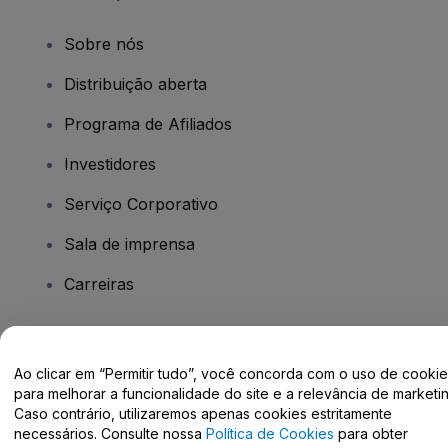
Sobre nós
Distribuição aberta
Programa de Afiliados
Investidores
Serviço Corporativo
Sala de imprensa
Carreiras
Tem dúvidas?
Ao clicar em “Permitir tudo”, você concorda com o uso de cooki
para melhorar a funcionalidade do site e a relevância de marketin
Centro de Ajuda / Fale Conosco
Caso contrário, utilizaremos apenas cookies estritamente
necessários. Consulte nossa
Política de Cookies
para obter