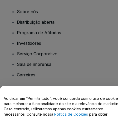
Sobre nós
Distribuição aberta
Programa de Afiliados
Investidores
Serviço Corporativo
Sala de imprensa
Carreiras
Tem dúvidas?
Ao clicar em “Permitir tudo”, você concorda com o uso de cooki
para melhorar a funcionalidade do site e a relevância de marketin
Centro de Ajuda / Fale Conosco
Caso contrário, utilizaremos apenas cookies estritamente
necessários. Consulte nossa
Política de Cookies
para obter