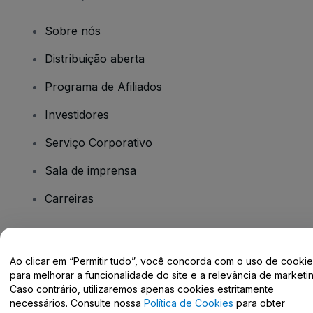
Sobre nós
Distribuição aberta
Programa de Afiliados
Investidores
Serviço Corporativo
Sala de imprensa
Carreiras
Tem dúvidas?
Ao clicar em “Permitir tudo”, você concorda com o uso de cooki
para melhorar a funcionalidade do site e a relevância de marketin
Centro de Ajuda / Fale Conosco
Caso contrário, utilizaremos apenas cookies estritamente
necessários. Consulte nossa
Política de Cookies
para obter