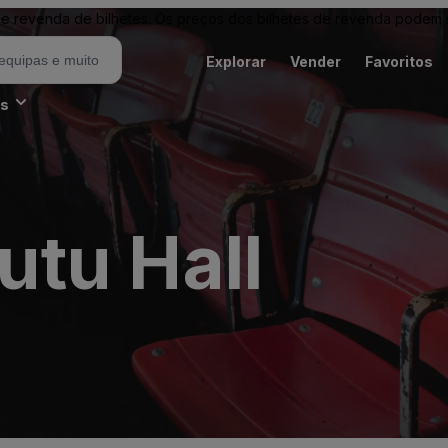
revenda de bilhetes. Os preços dos bilhetes de revenda podem ser
Explorar
Vender
Favoritos
es
tu Hall