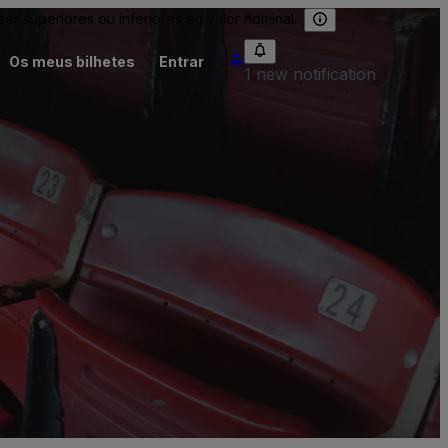
 superiores ou inferiores ao valor nominal.
Os meus bilhetes
Entrar
1 new notification