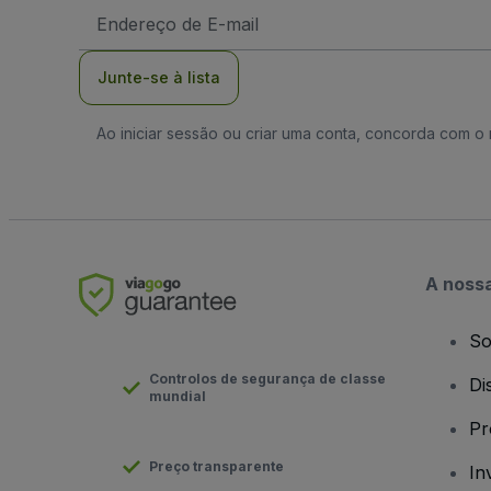
Endereço
de
Email
Junte-se à lista
Ao iniciar sessão ou criar uma conta, concorda com 
A noss
So
Controlos de segurança de classe
Di
mundial
Pr
Preço transparente
In