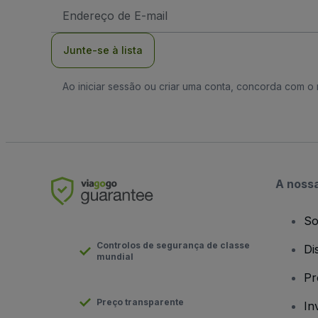
Endereço
de
Email
Junte-se à lista
Ao iniciar sessão ou criar uma conta, concorda com 
A noss
So
Controlos de segurança de classe
Di
mundial
Pr
Preço transparente
In