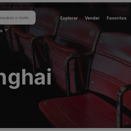
revenda de bilhetes. Os preços dos bilhetes de revenda podem ser
Explorar
Vender
Favoritos
es
nghai