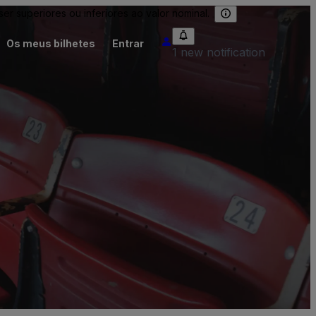
 superiores ou inferiores ao valor nominal.
Os meus bilhetes
Entrar
1 new notification