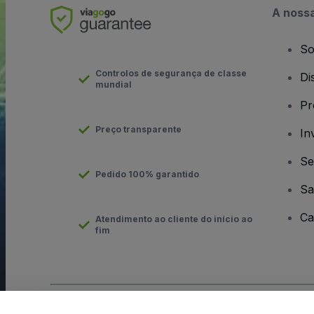
A noss
So
Controlos de segurança de classe
Di
mundial
Pr
Preço transparente
In
Se
Pedido 100% garantido
Sa
Ca
Atendimento ao cliente do início ao
fim