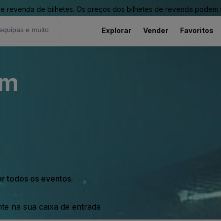
revenda de bilhetes. Os preços dos bilhetes de revenda podem ser
Explorar
Vender
Favoritos
um
er todos os eventos.
nte na sua caixa de entrada