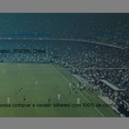
o nosso
contrato de utilizador
e reconhece a nossa
política de priva
parte e poderá optar por não as receber a qualquer momento.
ngbo, 000000, China
ossa comprar e vender bilhetes com 100% de confiança.