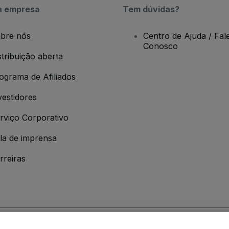
a empresa
Tem dúvidas?
bre nós
Centro de Ajuda / Fal
Conosco
stribuição aberta
ograma de Afiliados
vestidores
rviço Corporativo
la de imprensa
rreiras