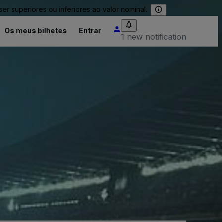
 superiores ou inferiores ao valor nominal.
Os meus bilhetes
Entrar
1 new notification