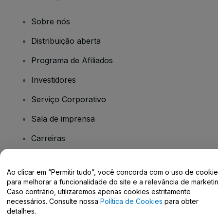
Sobre nós
Distribuição aberta
Programa de Afiliados
Investidores
Serviço Corporativo
Sala de imprensa
Carreiras
Tem dúvidas?
Ao clicar em “Permitir tudo”, você concorda com o uso de cooki
para melhorar a funcionalidade do site e a relevância de marketin
Caso contrário, utilizaremos apenas cookies estritamente
Centro de Ajuda / Fale Conosco
necessários. Consulte nossa
Política de Cookies
para obter
detalhes.