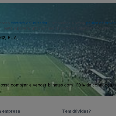
o nosso
contrato de utilizador
e reconhece a nossa
política de priva
parte e poderá optar por não as receber a qualquer momento.
7262, EUA
ossa comprar e vender bilhetes com 100% de confiança.
a empresa
Tem dúvidas?