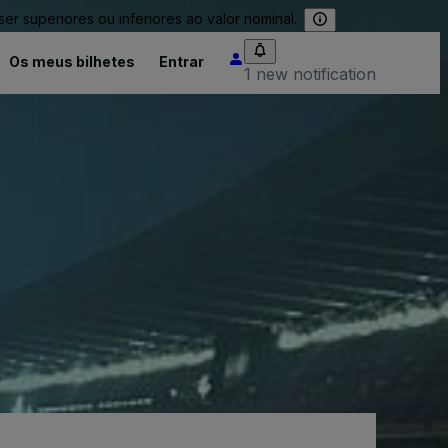
 superiores ou inferiores ao valor nominal.
Os meus bilhetes
Entrar
1 new notification