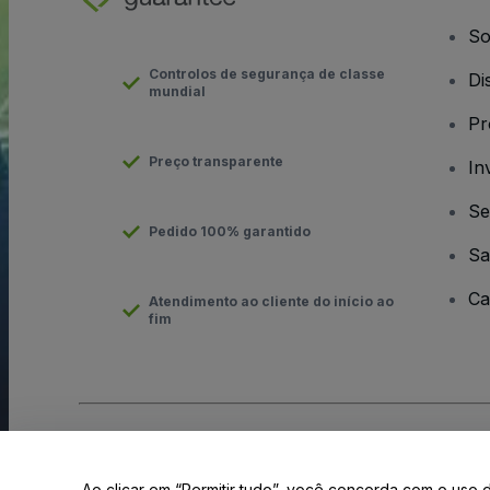
So
Controlos de segurança de classe
Di
mundial
Pr
Preço transparente
In
Se
Pedido 100% garantido
Sa
Ca
Atendimento ao cliente do início ao
fim
Direito Autoral © viagogo GmbH 2026
Informação da Empresa
O uso deste site constitui aceitação dos
Termos e Condições
e
Ao clicar em “Permitir tudo”, você concorda com o uso 