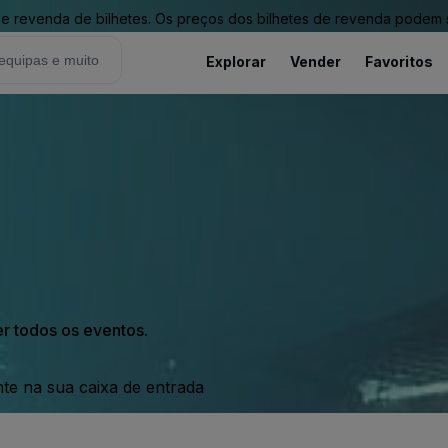
revenda de bilhetes. Os preços dos bilhetes de revenda podem ser
Explorar
Vender
Favoritos
er todos os eventos.
nte na sua caixa de entrada