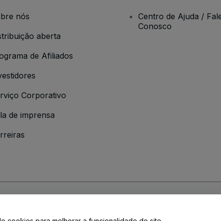
bre nós
Centro de Ajuda / Fal
Conosco
stribuição aberta
ograma de Afiliados
vestidores
rviço Corporativo
la de imprensa
rreiras
 da
Política de Privacidade
de cookies para melhorar a funcionalidade do site