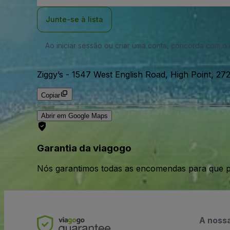
Email
Junte-se à lista
Ao iniciar sessão ou criar uma conta, concorda com 
Ziggy’s
-
1547 West English Road, High Point, 2
Copiar
Abrir em Google Maps
Garantia da viagogo
Nós garantimos todas as encomendas para que p
A noss