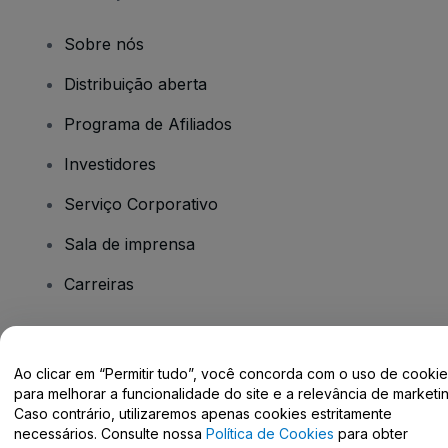
Sobre nós
Distribuição aberta
Programa de Afiliados
Investidores
Serviço Corporativo
Sala de imprensa
Carreiras
Tem dúvidas?
Ao clicar em “Permitir tudo”, você concorda com o uso de cooki
para melhorar a funcionalidade do site e a relevância de marketin
Centro de Ajuda / Fale Conosco
Caso contrário, utilizaremos apenas cookies estritamente
necessários. Consulte nossa
Política de Cookies
para obter