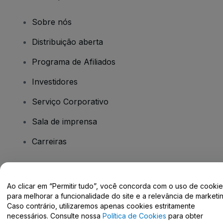
Sobre nós
Distribuição aberta
Programa de Afiliados
Investidores
Serviço Corporativo
Sala de imprensa
Carreiras
Tem dúvidas?
Ao clicar em “Permitir tudo”, você concorda com o uso de cooki
para melhorar a funcionalidade do site e a relevância de marketin
Centro de Ajuda / Fale Conosco
Caso contrário, utilizaremos apenas cookies estritamente
necessários. Consulte nossa
Política de Cookies
para obter