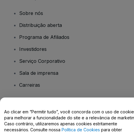
Sobre nós
Distribuição aberta
Programa de Afiliados
Investidores
Serviço Corporativo
Sala de imprensa
Carreiras
Tem dúvidas?
Ao clicar em “Permitir tudo”, você concorda com o uso de cooki
para melhorar a funcionalidade do site e a relevância de marketin
Centro de Ajuda / Fale Conosco
Caso contrário, utilizaremos apenas cookies estritamente
necessários. Consulte nossa
Política de Cookies
para obter