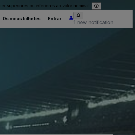
 superiores ou inferiores ao valor nominal.
Os meus bilhetes
Entrar
1 new notification