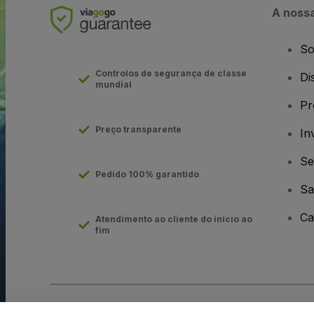
A noss
So
Controlos de segurança de classe
Di
mundial
Pr
Preço transparente
In
Se
Pedido 100% garantido
Sa
Ca
Atendimento ao cliente do início ao
fim