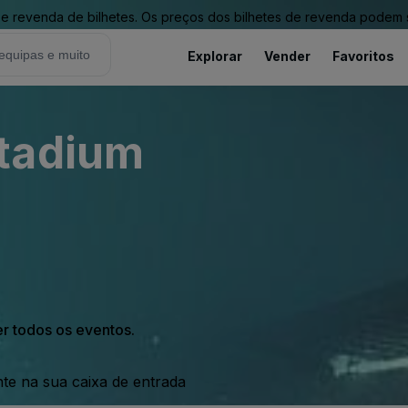
revenda de bilhetes. Os preços dos bilhetes de revenda podem ser
Explorar
Vender
Favoritos
tadium
er todos os eventos.
nte na sua caixa de entrada