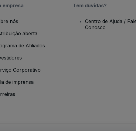
a empresa
Tem dúvidas?
bre nós
Centro de Ajuda / Fal
Conosco
stribuição aberta
ograma de Afiliados
vestidores
rviço Corporativo
la de imprensa
rreiras