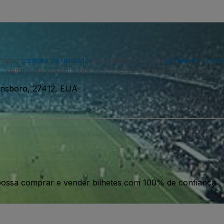
o nosso
contrato de utilizador
e reconhece a nossa
política de priva
parte e poderá optar por não as receber a qualquer momento.
ensboro, 27412, EUA
ossa comprar e vender bilhetes com 100% de confiança.