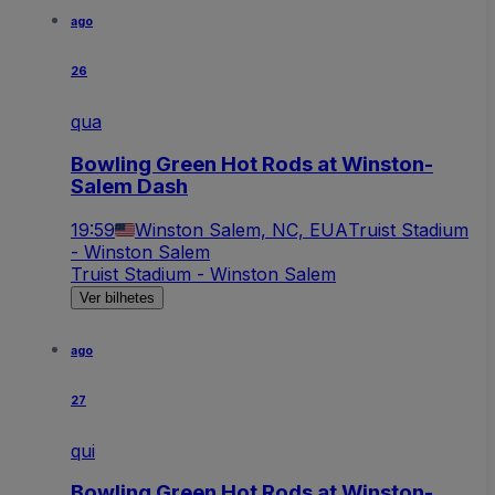
ago
26
qua
Bowling Green Hot Rods at Winston-
Salem Dash
19:59
Winston Salem, NC, EUA
Truist Stadium
- Winston Salem
Truist Stadium - Winston Salem
Ver bilhetes
ago
27
qui
Bowling Green Hot Rods at Winston-