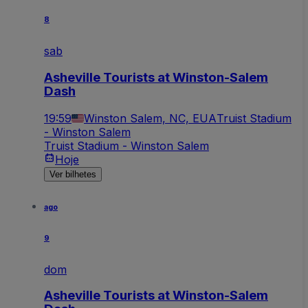
8
sab
Asheville Tourists at Winston-Salem
Dash
19:59
Winston Salem, NC, EUA
Truist Stadium
- Winston Salem
Truist Stadium - Winston Salem
Hoje
Ver bilhetes
ago
9
dom
Asheville Tourists at Winston-Salem