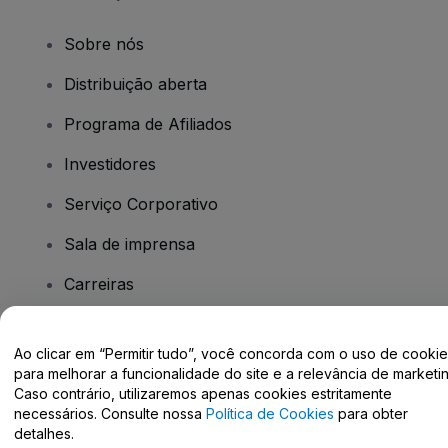
Sobre nós
Distribuição aberta
Programa de Afiliados
Investidores
Serviço Corporativo
Sala de imprensa
Carreiras
Tem dúvidas?
Ao clicar em “Permitir tudo”, você concorda com o uso de cooki
para melhorar a funcionalidade do site e a relevância de marketin
Caso contrário, utilizaremos apenas cookies estritamente
Centro de Ajuda / Fale Conosco
necessários. Consulte nossa
Política de Cookies
para obter
detalhes.