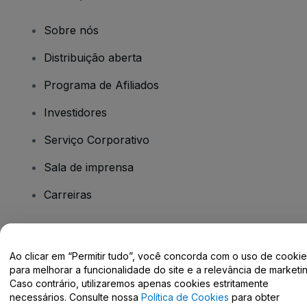
Sobre nós
Distribuição aberta
Programa de Afiliados
Investidores
Serviço Corporativo
Sala de imprensa
Carreiras
Tem dúvidas?
Ao clicar em “Permitir tudo”, você concorda com o uso de cooki
para melhorar a funcionalidade do site e a relevância de marketin
Centro de Ajuda / Fale Conosco
Caso contrário, utilizaremos apenas cookies estritamente
necessários. Consulte nossa
Política de Cookies
para obter