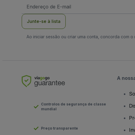
Endereço
de
Email
Junte-se à lista
Ao iniciar sessão ou criar uma conta, concorda com 
A noss
So
Controlos de segurança de classe
Di
mundial
Pr
Preço transparente
In