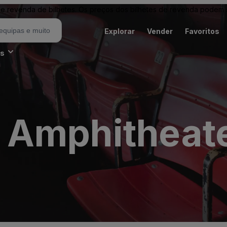
revenda de bilhetes. Os preços dos bilhetes de revenda podem ser
Explorar
Vender
Favoritos
es
 Amphitheat