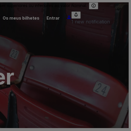
 superiores ou inferiores ao valor nominal.
Os meus bilhetes
Entrar
1 new notification
er