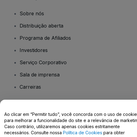
Sobre nós
Distribuição aberta
Programa de Afiliados
Investidores
Serviço Corporativo
Sala de imprensa
Carreiras
Tem dúvidas?
Ao clicar em “Permitir tudo”, você concorda com o uso de cooki
para melhorar a funcionalidade do site e a relevância de marketin
Centro de Ajuda / Fale Conosco
Caso contrário, utilizaremos apenas cookies estritamente
necessários. Consulte nossa
Política de Cookies
para obter