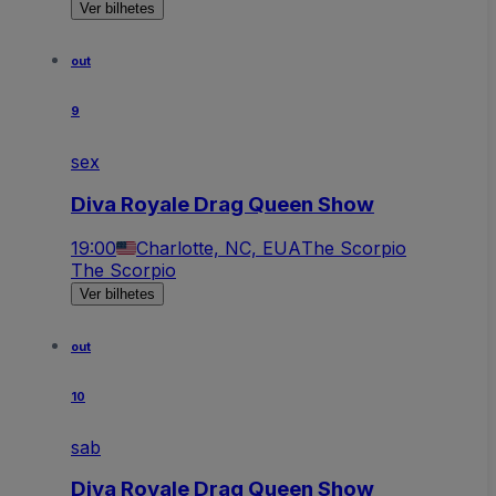
Ver bilhetes
out
9
sex
Diva Royale Drag Queen Show
19:00
Charlotte, NC, EUA
The Scorpio
The Scorpio
Ver bilhetes
out
10
sab
Diva Royale Drag Queen Show