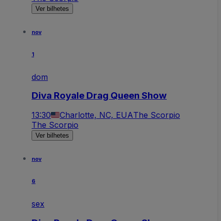
Ver bilhetes
nov
1
dom
Diva Royale Drag Queen Show
13:30
Charlotte, NC, EUA
The Scorpio
The Scorpio
Ver bilhetes
nov
6
sex