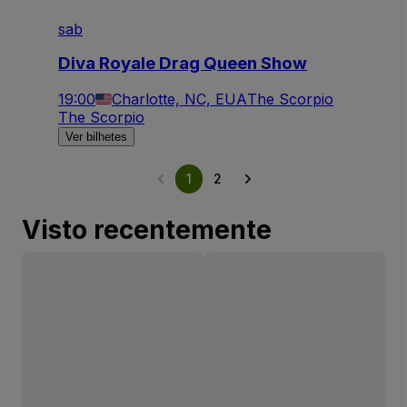
sab
Diva Royale Drag Queen Show
19:00
Charlotte, NC, EUA
The Scorpio
The Scorpio
Ver bilhetes
1
2
Visto recentemente