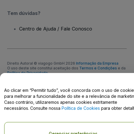
Tem dúvidas?
Centro de Ajuda / Fale Conosco
Direito Autoral © viagogo GmbH 2026
Informação da Empresa
O uso deste site constitui aceitação dos
Termos e Condições
e da
Política de Privacidade
Não partilhar as minhas informações pessoais/as suas opções de
privacidade.
Ao clicar em “Permitir tudo”, você concorda com o uso de cooki
para melhorar a funcionalidade do site e a relevância de marketin
Caso contrário, utilizaremos apenas cookies estritamente
necessários. Consulte nossa
Política de Cookies
para obter detal
Gerenciar preferências