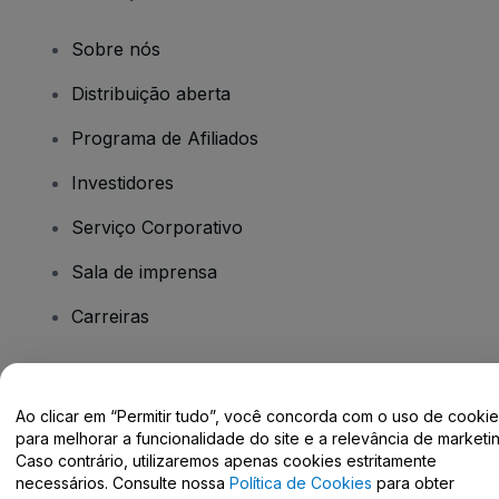
Sobre nós
Distribuição aberta
Programa de Afiliados
Investidores
Serviço Corporativo
Sala de imprensa
Carreiras
Tem dúvidas?
Ao clicar em “Permitir tudo”, você concorda com o uso de cooki
para melhorar a funcionalidade do site e a relevância de marketin
Centro de Ajuda / Fale Conosco
Caso contrário, utilizaremos apenas cookies estritamente
necessários. Consulte nossa
Política de Cookies
para obter