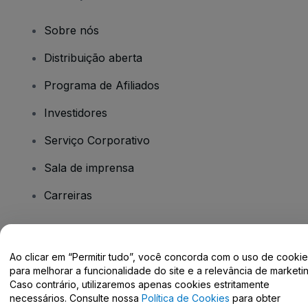
Sobre nós
Distribuição aberta
Programa de Afiliados
Investidores
Serviço Corporativo
Sala de imprensa
Carreiras
Tem dúvidas?
Ao clicar em “Permitir tudo”, você concorda com o uso de cooki
para melhorar a funcionalidade do site e a relevância de marketin
Centro de Ajuda / Fale Conosco
Caso contrário, utilizaremos apenas cookies estritamente
necessários. Consulte nossa
Política de Cookies
para obter