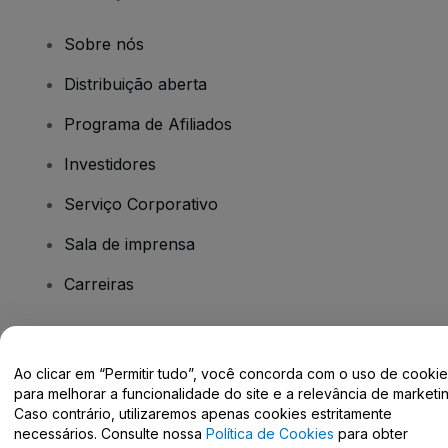
Sobre nós
Distribuição aberta
Programa de Afiliados
Investidores
Serviço Corporativo
Sala de imprensa
Carreiras
Tem dúvidas?
Ao clicar em “Permitir tudo”, você concorda com o uso de cooki
para melhorar a funcionalidade do site e a relevância de marketin
Centro de Ajuda / Fale Conosco
Caso contrário, utilizaremos apenas cookies estritamente
necessários. Consulte nossa
Política de Cookies
para obter