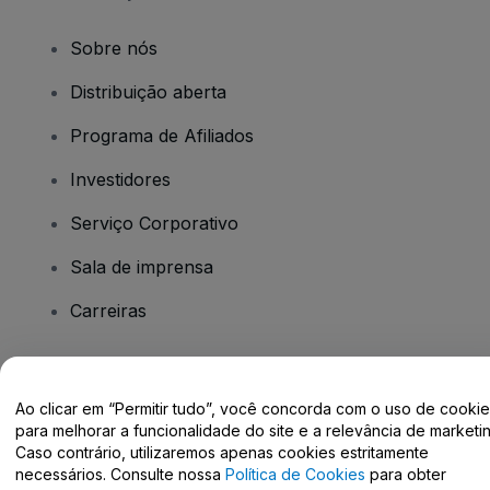
Sobre nós
Distribuição aberta
Programa de Afiliados
Investidores
Serviço Corporativo
Sala de imprensa
Carreiras
Tem dúvidas?
Ao clicar em “Permitir tudo”, você concorda com o uso de cooki
para melhorar a funcionalidade do site e a relevância de marketin
Centro de Ajuda / Fale Conosco
Caso contrário, utilizaremos apenas cookies estritamente
necessários. Consulte nossa
Política de Cookies
para obter