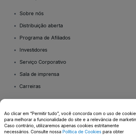
Sobre nós
Distribuição aberta
Programa de Afiliados
Investidores
Serviço Corporativo
Sala de imprensa
Carreiras
Tem dúvidas?
Ao clicar em “Permitir tudo”, você concorda com o uso de cooki
para melhorar a funcionalidade do site e a relevância de marketin
Centro de Ajuda / Fale Conosco
Caso contrário, utilizaremos apenas cookies estritamente
necessários. Consulte nossa
Política de Cookies
para obter