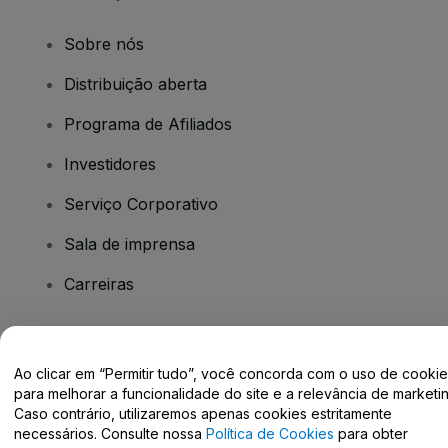
Sobre nós
Distribuição aberta
Programa de Afiliados
Investidores
Serviço Corporativo
Sala de imprensa
Carreiras
Tem dúvidas?
Ao clicar em “Permitir tudo”, você concorda com o uso de cooki
para melhorar a funcionalidade do site e a relevância de marketin
Centro de Ajuda / Fale Conosco
Caso contrário, utilizaremos apenas cookies estritamente
necessários. Consulte nossa
Política de Cookies
para obter