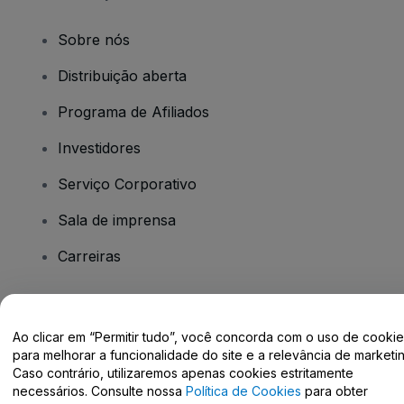
Sobre nós
Distribuição aberta
Programa de Afiliados
Investidores
Serviço Corporativo
Sala de imprensa
Carreiras
Tem dúvidas?
Ao clicar em “Permitir tudo”, você concorda com o uso de cooki
para melhorar a funcionalidade do site e a relevância de marketin
Centro de Ajuda / Fale Conosco
Caso contrário, utilizaremos apenas cookies estritamente
necessários. Consulte nossa
Política de Cookies
para obter