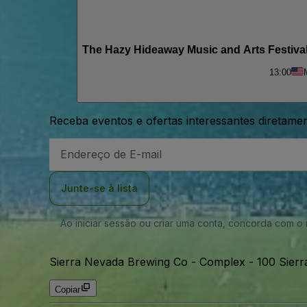
The Hazy Hideaway Music and Arts Festival
13:00
Receba eventos e ofertas interessantes diretame
Endereço
de
Email
Junte-se à lista
Ao iniciar sessão ou criar uma conta, concorda com 
Sierra Nevada Brewing Co - Complex
-
100 Sierr
Copiar