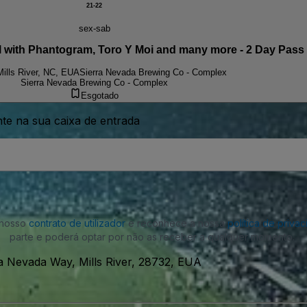
21-22
sex-sab
 with Phantogram, Toro Y Moi and many more - 2 Day Pass 
Mills River, NC, EUA
Sierra Nevada Brewing Co - Complex
Sierra Nevada Brewing Co - Complex
Esgotado
nte na sua caixa de entrada
o nosso
contrato de utilizador
e reconhece a nossa
política de priva
parte e poderá optar por não as receber a qualquer momento.
a Nevada Way, Mills River, 28732, EUA