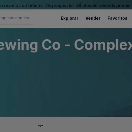
revenda de bilhetes. Os preços dos bilhetes de revenda podem ser
Explorar
Vender
Favoritos
rewing Co - Comple
ago