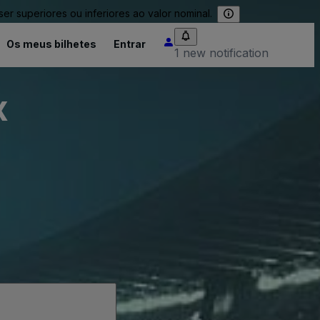
 superiores ou inferiores ao valor nominal.
Os meus bilhetes
Entrar
1 new notification
x