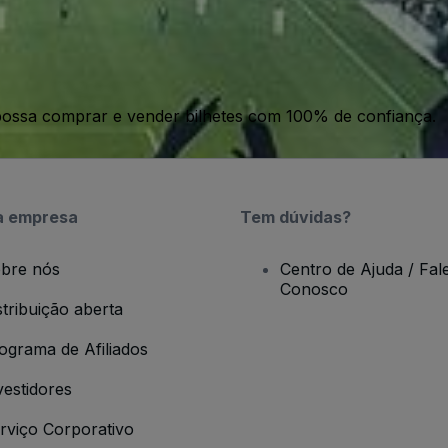
ossa comprar e vender bilhetes com 100% de confiança.
a empresa
Tem dúvidas?
bre nós
Centro de Ajuda / Fal
Conosco
stribuição aberta
ograma de Afiliados
vestidores
rviço Corporativo