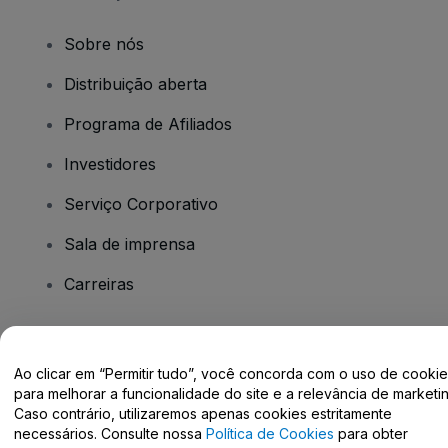
Sobre nós
Distribuição aberta
Programa de Afiliados
Investidores
Serviço Corporativo
Sala de imprensa
Carreiras
Tem dúvidas?
Ao clicar em “Permitir tudo”, você concorda com o uso de cooki
para melhorar a funcionalidade do site e a relevância de marketin
Centro de Ajuda / Fale Conosco
Caso contrário, utilizaremos apenas cookies estritamente
necessários. Consulte nossa
Política de Cookies
para obter