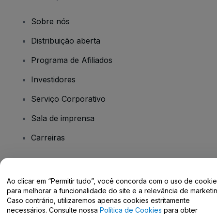
Sobre nós
Distribuição aberta
Programa de Afiliados
Investidores
Serviço Corporativo
Sala de imprensa
Carreiras
Tem dúvidas?
Ao clicar em “Permitir tudo”, você concorda com o uso de cooki
para melhorar a funcionalidade do site e a relevância de marketin
Centro de Ajuda / Fale Conosco
Caso contrário, utilizaremos apenas cookies estritamente
necessários. Consulte nossa
Política de Cookies
para obter