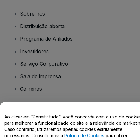
Sobre nós
Distribuição aberta
Programa de Afiliados
Investidores
Serviço Corporativo
Sala de imprensa
Carreiras
Tem dúvidas?
Ao clicar em “Permitir tudo”, você concorda com o uso de cooki
para melhorar a funcionalidade do site e a relevância de marketin
Centro de Ajuda / Fale Conosco
Caso contrário, utilizaremos apenas cookies estritamente
necessários. Consulte nossa
Política de Cookies
para obter