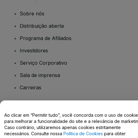
Sobre nós
Distribuição aberta
Programa de Afiliados
Investidores
Serviço Corporativo
Sala de imprensa
Carreiras
Tem dúvidas?
Ao clicar em “Permitir tudo”, você concorda com o uso de cooki
para melhorar a funcionalidade do site e a relevância de marketin
Centro de Ajuda / Fale Conosco
Caso contrário, utilizaremos apenas cookies estritamente
necessários. Consulte nossa
Política de Cookies
para obter