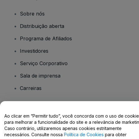
Sobre nós
Distribuição aberta
Programa de Afiliados
Investidores
Serviço Corporativo
Sala de imprensa
Carreiras
Tem dúvidas?
Ao clicar em “Permitir tudo”, você concorda com o uso de cooki
para melhorar a funcionalidade do site e a relevância de marketin
Centro de Ajuda / Fale Conosco
Caso contrário, utilizaremos apenas cookies estritamente
necessários. Consulte nossa
Política de Cookies
para obter