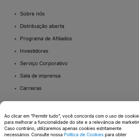
Sobre nós
Distribuição aberta
Programa de Afiliados
Investidores
Serviço Corporativo
Sala de imprensa
Carreiras
Tem dúvidas?
Ao clicar em “Permitir tudo”, você concorda com o uso de cooki
para melhorar a funcionalidade do site e a relevância de marketin
Centro de Ajuda / Fale Conosco
Caso contrário, utilizaremos apenas cookies estritamente
necessários. Consulte nossa
Política de Cookies
para obter