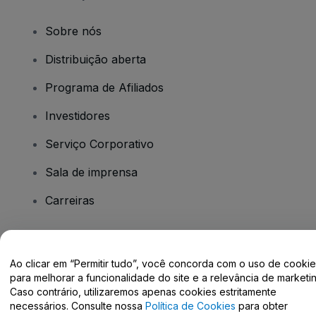
Sobre nós
Distribuição aberta
Programa de Afiliados
Investidores
Serviço Corporativo
Sala de imprensa
Carreiras
Tem dúvidas?
Ao clicar em “Permitir tudo”, você concorda com o uso de cooki
para melhorar a funcionalidade do site e a relevância de marketin
Centro de Ajuda / Fale Conosco
Caso contrário, utilizaremos apenas cookies estritamente
necessários. Consulte nossa
Política de Cookies
para obter