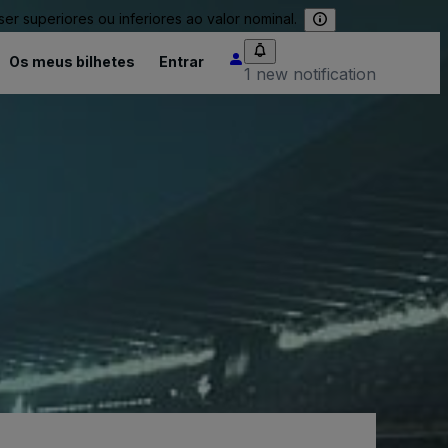
 superiores ou inferiores ao valor nominal.
Os meus bilhetes
Entrar
1 new notification