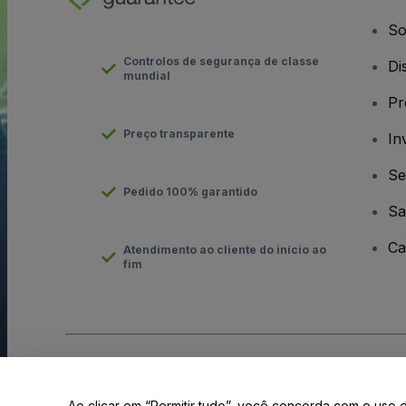
So
Controlos de segurança de classe
Di
mundial
Pr
Preço transparente
In
Se
Pedido 100% garantido
Sa
Ca
Atendimento ao cliente do início ao
fim
Direito Autoral © viagogo GmbH 2026
Informação da Empresa
O uso deste site constitui aceitação dos
Termos e Condições
e
Ao clicar em “Permitir tudo”, você concorda com o uso 