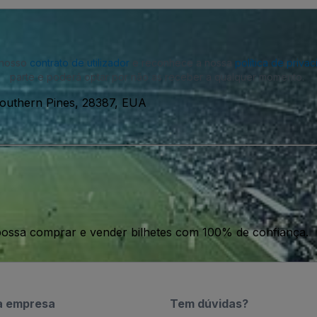
o nosso
contrato de utilizador
e reconhece a nossa
política de priva
parte e poderá optar por não as receber a qualquer momento.
Southern Pines, 28387, EUA
ossa comprar e vender bilhetes com 100% de confiança.
a empresa
Tem dúvidas?