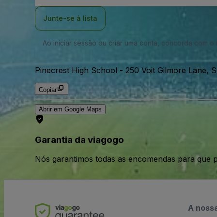
Email
Junte-se à lista
Ao iniciar sessão ou criar uma conta, concorda com 
Pinecrest High School
-
250 Voit Gilmore Lane, 
Copiar
Abrir em Google Maps
Garantia da viagogo
Nós garantimos todas as encomendas para que p
A noss