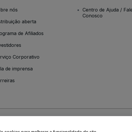
bre nós
Centro de Ajuda / Fal
Conosco
stribuição aberta
ograma de Afiliados
vestidores
rviço Corporativo
la de imprensa
rreiras
 da
Política de Privacidade
de cookies para melhorar a funcionalidade do site