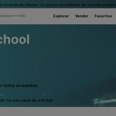
revenda de bilhetes. Os preços dos bilhetes de revenda podem ser
Explorar
Vender
Favoritos
chool
er todos os eventos.
nte na sua caixa de entrada