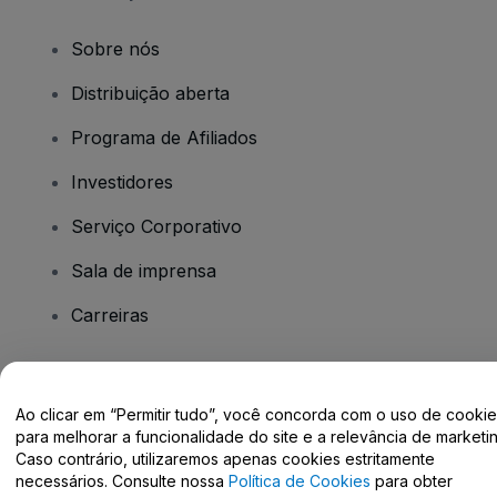
Sobre nós
Distribuição aberta
Programa de Afiliados
Investidores
Serviço Corporativo
Sala de imprensa
Carreiras
Tem dúvidas?
Ao clicar em “Permitir tudo”, você concorda com o uso de cooki
para melhorar a funcionalidade do site e a relevância de marketin
Centro de Ajuda / Fale Conosco
Caso contrário, utilizaremos apenas cookies estritamente
necessários. Consulte nossa
Política de Cookies
para obter