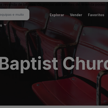
revenda de bilhetes. Os preços dos bilhetes de revenda podem ser
Explorar
Vender
Favoritos
es
Baptist Chur