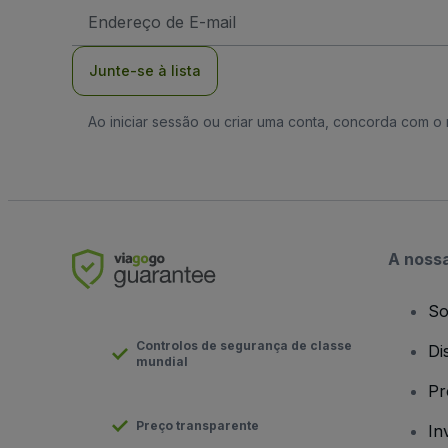
Endereço
de
Email
Junte-se à lista
Ao iniciar sessão ou criar uma conta, concorda com 
A noss
So
Controlos de segurança de classe
Di
mundial
Pr
Preço transparente
In