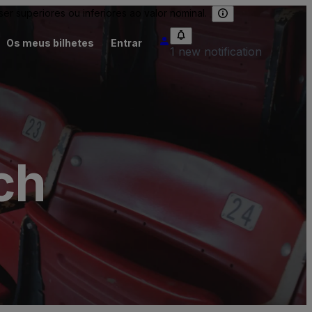
 superiores ou inferiores ao valor nominal.
Os meus bilhetes
Entrar
1 new notification
ch