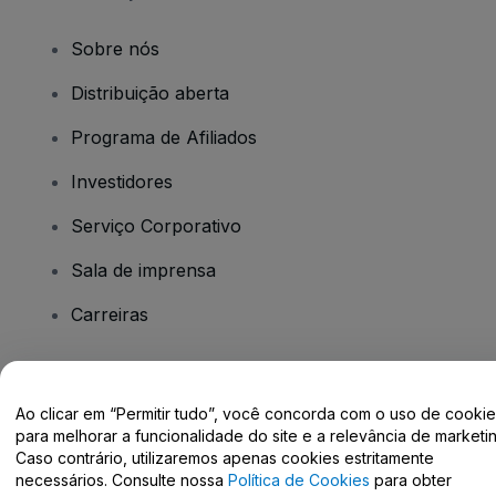
Sobre nós
Distribuição aberta
Programa de Afiliados
Investidores
Serviço Corporativo
Sala de imprensa
Carreiras
Tem dúvidas?
Ao clicar em “Permitir tudo”, você concorda com o uso de cooki
para melhorar a funcionalidade do site e a relevância de marketin
Centro de Ajuda / Fale Conosco
Caso contrário, utilizaremos apenas cookies estritamente
necessários. Consulte nossa
Política de Cookies
para obter