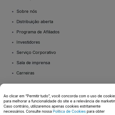
Sobre nós
Distribuição aberta
Programa de Afiliados
Investidores
Serviço Corporativo
Sala de imprensa
Carreiras
Tem dúvidas?
Ao clicar em “Permitir tudo”, você concorda com o uso de cooki
para melhorar a funcionalidade do site e a relevância de marketin
Centro de Ajuda / Fale Conosco
Caso contrário, utilizaremos apenas cookies estritamente
necessários. Consulte nossa
Política de Cookies
para obter