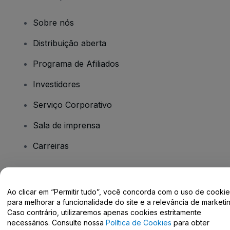
Sobre nós
Distribuição aberta
Programa de Afiliados
Investidores
Serviço Corporativo
Sala de imprensa
Carreiras
Tem dúvidas?
Ao clicar em “Permitir tudo”, você concorda com o uso de cooki
para melhorar a funcionalidade do site e a relevância de marketin
Centro de Ajuda / Fale Conosco
Caso contrário, utilizaremos apenas cookies estritamente
necessários. Consulte nossa
Política de Cookies
para obter