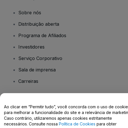
Sobre nós
Distribuição aberta
Programa de Afiliados
Investidores
Serviço Corporativo
Sala de imprensa
Carreiras
Tem dúvidas?
Ao clicar em “Permitir tudo”, você concorda com o uso de cooki
para melhorar a funcionalidade do site e a relevância de marketin
Centro de Ajuda / Fale Conosco
Caso contrário, utilizaremos apenas cookies estritamente
necessários. Consulte nossa
Política de Cookies
para obter