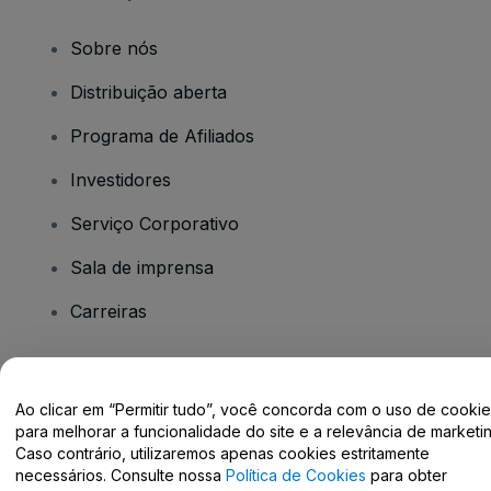
Sobre nós
Distribuição aberta
Programa de Afiliados
Investidores
Serviço Corporativo
Sala de imprensa
Carreiras
Tem dúvidas?
Ao clicar em “Permitir tudo”, você concorda com o uso de cooki
para melhorar a funcionalidade do site e a relevância de marketin
Centro de Ajuda / Fale Conosco
Caso contrário, utilizaremos apenas cookies estritamente
necessários. Consulte nossa
Política de Cookies
para obter