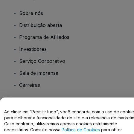
Sobre nós
Distribuição aberta
Programa de Afiliados
Investidores
Serviço Corporativo
Sala de imprensa
Carreiras
Tem dúvidas?
Ao clicar em “Permitir tudo”, você concorda com o uso de cooki
para melhorar a funcionalidade do site e a relevância de marketin
Centro de Ajuda / Fale Conosco
Caso contrário, utilizaremos apenas cookies estritamente
necessários. Consulte nossa
Política de Cookies
para obter