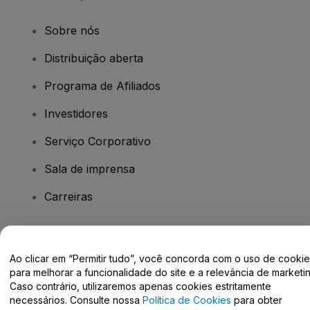
Sobre nós
Distribuição aberta
Programa de Afiliados
Investidores
Serviço Corporativo
Sala de imprensa
Carreiras
Tem dúvidas?
Ao clicar em “Permitir tudo”, você concorda com o uso de cooki
para melhorar a funcionalidade do site e a relevância de marketin
Centro de Ajuda / Fale Conosco
Caso contrário, utilizaremos apenas cookies estritamente
necessários. Consulte nossa
Política de Cookies
para obter