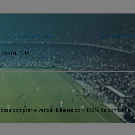
o nosso
contrato de utilizador
e reconhece a nossa
política de priva
parte e poderá optar por não as receber a qualquer momento.
n, 28401, EUA
ossa comprar e vender bilhetes com 100% de confiança.