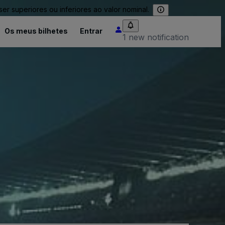
 superiores ou inferiores ao valor nominal.
Os meus bilhetes
Entrar
1 new notification