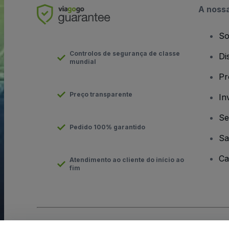
A noss
So
Controlos de segurança de classe
Di
mundial
Pr
Preço transparente
In
Se
Pedido 100% garantido
Sa
Ca
Atendimento ao cliente do início ao
fim