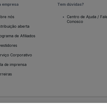
a empresa
Tem dúvidas?
bre nós
Centro de Ajuda / Fal
Conosco
stribuição aberta
ograma de Afiliados
vestidores
rviço Corporativo
la de imprensa
rreiras