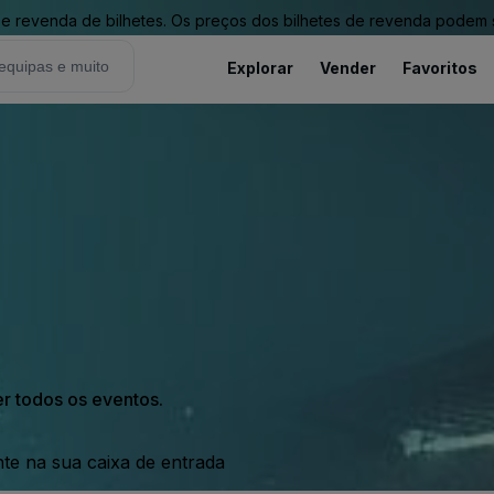
revenda de bilhetes. Os preços dos bilhetes de revenda podem ser
Explorar
Vender
Favoritos
er todos os eventos.
nte na sua caixa de entrada